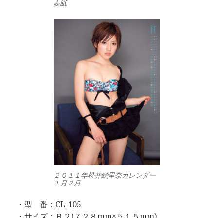
表紙
２０１１年松井絵里奈カレンダー
１月２月
・型 番：CL-105
・サイズ：Ｂ２(７２８mm×５１５mm)