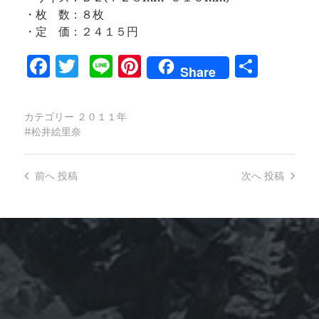
・枚 数：８枚
・定 価：２４１５円
Facebook
Twitter
Line
Pinterest
共
Share
有
カテゴリー
２０１１年
松井絵里奈
前へ
投稿
次へ
投稿