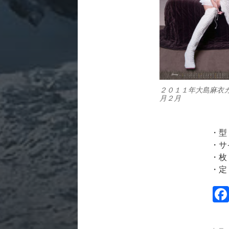
２０１１年大島麻衣
月２月
・型
・サ
・枚
・定