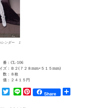
カレンダー １
 番：CL-106
イズ：Ｂ２(７２８mm×５１５mm)
 数：８枚
 価：２４１５円
Facebook
Twitter
Line
Pinterest
共
Share
有