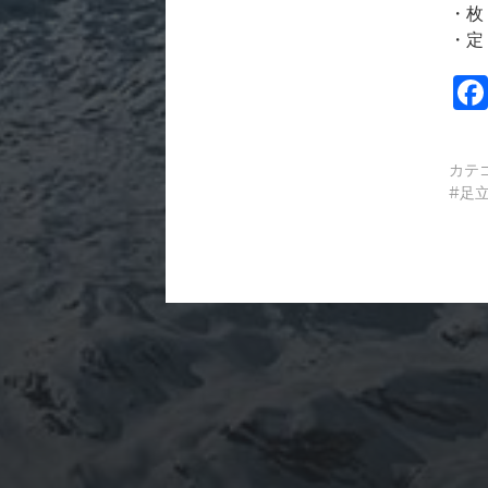
・枚
・定
カテ
足