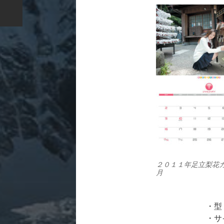
２０１１年足立梨花
月
・型
・サ