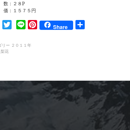
 数：２８P
 価：１５７５円
Facebook
Twitter
Line
Pinterest
共
Share
有
ゴリー
２０１１年
立梨花