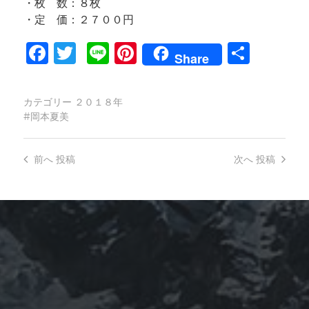
・枚 数：８枚
・定 価：２７００円
Facebook
Twitter
Line
Pinterest
共
Share
有
カテゴリー
２０１８年
岡本夏美
前へ
投稿
次へ
投稿