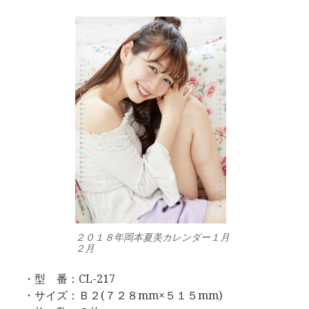
２０１８年岡本夏美カレンダー１月
２月
・型 番：CL-217
・サイズ：Ｂ２(７２８mm×５１５mm)