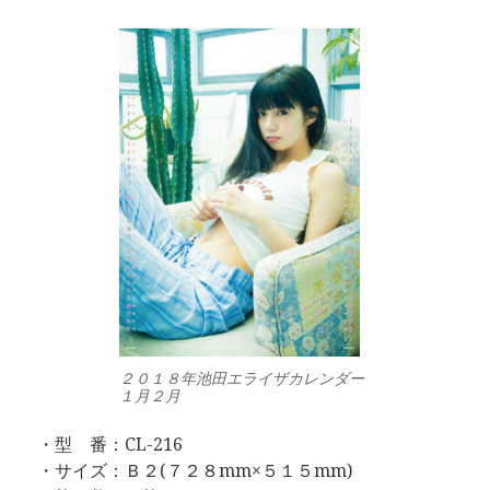
２０１８年池田エライザカレンダー
１月２月
・型 番：CL-216
・サイズ：Ｂ２(７２８mm×５１５mm)