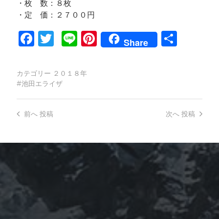
・枚 数：８枚
・定 価：２７００円
Facebook
Twitter
Line
Pinterest
共
Share
有
カテゴリー
２０１８年
池田エライザ
前へ
投稿
次へ
投稿