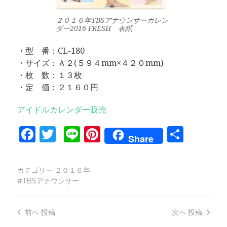
２０１６年TBSアナウンサーカレン
ダー2016 FRESH 表紙
・型 番：CL-180
・サイズ：Ａ２(５９４mm×４２０mm)
・枚 数：１３枚
・定 価：２１６０円
アイドルカレンダー販売
Facebook
Twitter
Line
Pinterest
共
Share
有
カテゴリー
２０１６年
TBSアナウンサー
前へ
投稿
次へ
投稿