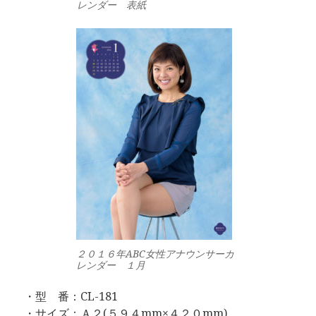
レンダー 表紙
２０１６年ABC女性アナウンサーカ
レンダー １月
・型 番：CL-181
・サイズ：Ａ２(５９４mm×４２０mm)