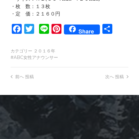
・枚 数：１３枚
・定 価：２１６０円
Facebook
Twitter
Line
Pinterest
共
Share
有
カテゴリー
２０１６年
ABC女性アナウンサー
前へ
投稿
次へ
投稿