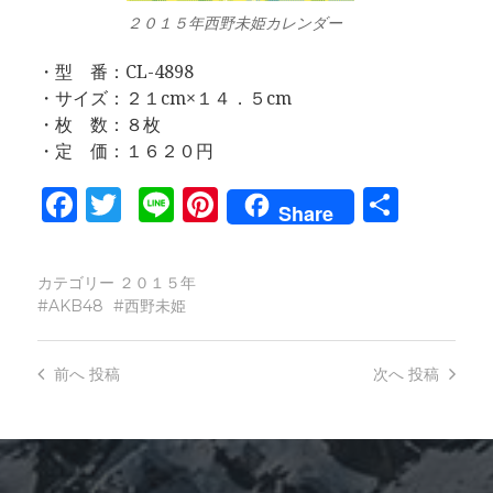
２０１５年西野未姫カレンダー
・型 番：CL-4898
・サイズ：２１cm×１４．５cm
・枚 数：８枚
・定 価：１６２０円
Facebook
Twitter
Line
Pinterest
共
Share
有
カテゴリー
２０１５年
AKB48
西野未姫
前へ
投稿
次へ
投稿