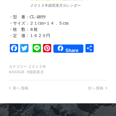
２０１５年前田美月カレンダー
・型 番：CL-4899
・サイズ：２１cm×１４．５cm
・枚 数：８枚
・定 価：１６２０円
Facebook
Twitter
Line
Pinterest
共
Share
有
カテゴリー
２０１５年
AKB48
前田美月
前へ
投稿
次へ
投稿