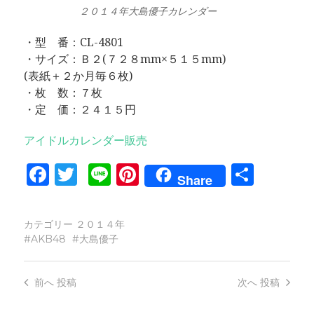
２０１４年大島優子カレンダー
・型 番：CL-4801
・サイズ：Ｂ２(７２８mm×５１５mm)
(表紙＋２か月毎６枚)
・枚 数：７枚
・定 価：２４１５円
アイドルカレンダー販売
Facebook
Twitter
Line
Pinterest
共
Share
有
カテゴリー
２０１４年
AKB48
大島優子
前へ
投稿
次へ
投稿