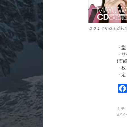
２０１４年卓上渡辺
・型 
・サ
(表
・枚
・定
カテ
AK