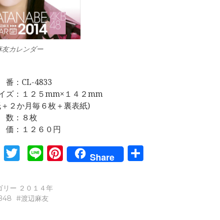
麻友カレンダー
番：CL-4833
イズ：１２５mm×１４２mm
紙＋２か月毎６枚＋裏表紙)
 数：８枚
 価：１２６０円
Facebook
Twitter
Line
Pinterest
共
Share
有
ゴリー
２０１４年
B48
渡辺麻友