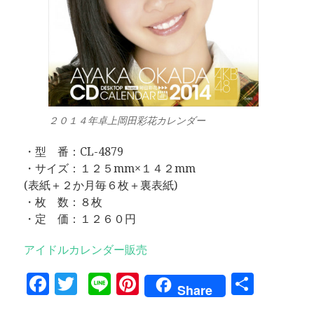
２０１４年卓上岡田彩花カレンダー
・型 番：CL-4879
・サイズ：１２５mm×１４２mm
(表紙＋２か月毎６枚＋裏表紙)
・枚 数：８枚
・定 価：１２６０円
アイドルカレンダー販売
Facebook
Twitter
Line
Pinterest
共
Share
有