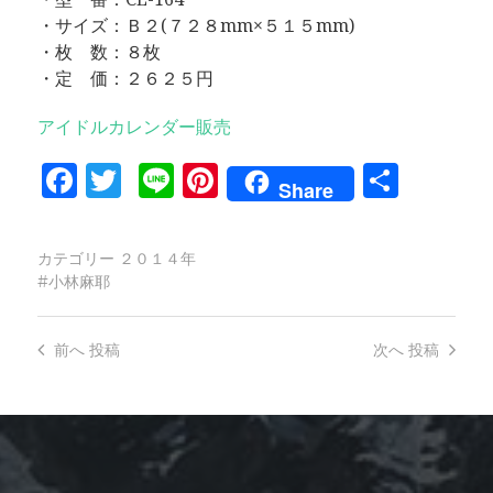
・サイズ：Ｂ２(７２８mm×５１５mm)
・枚 数：８枚
・定 価：２６２５円
アイドルカレンダー販売
Facebook
Twitter
Line
Pinterest
共
Share
有
カテゴリー
２０１４年
小林麻耶
前へ
投稿
次へ
投稿