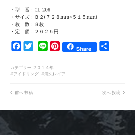
・型 番：CL-206
・サイズ：Ｂ２(７２８mm×５１５mm)
・枚 数：８枚
・定 価：２６２５円
Facebook
Twitter
Line
Pinterest
共
Share
有
カテゴリー
２０１４年
アイドリング
清久レイア
前へ
投稿
次へ
投稿