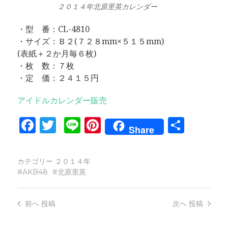
２０１４年北原里英カレンダー
・型 番：CL-4810
・サイズ：Ｂ２(７２８mm×５１５mm)
(表紙＋２か月毎６枚)
・枚 数：７枚
・定 価：２４１５円
アイドルカレンダー販売
Facebook
Twitter
Line
Pinterest
共
Share
有
カテゴリー
２０１４年
AKB48
北原里英
前へ
投稿
次へ
投稿