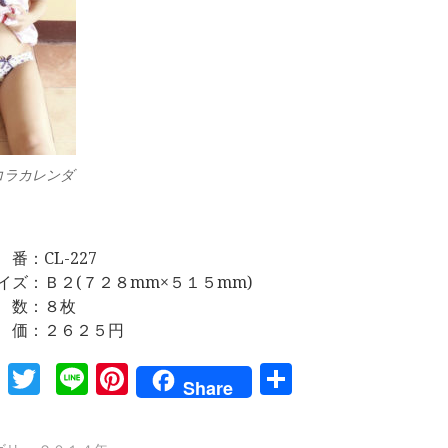
コラカレンダ
 番：CL-227
イズ：Ｂ２(７２８mm×５１５mm)
 数：８枚
 価：２６２５円
Facebook
Twitter
Line
Pinterest
共
Share
有