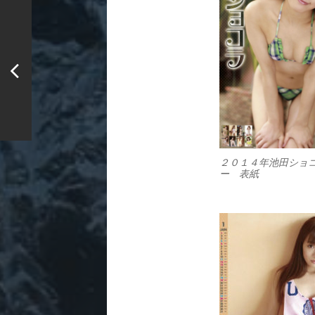
２０１４年池田ショ
ー 表紙