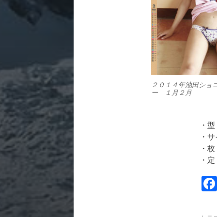
２０１４年池田ショ
ー １月２月
・型
・サ
・枚
・定