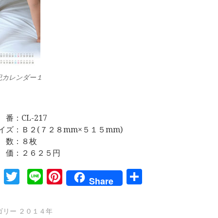
紀カレンダー１
 番：CL-217
イズ：Ｂ２(７２８mm×５１５mm)
 数：８枚
 価：２６２５円
Facebook
Twitter
Line
Pinterest
共
Share
有
ゴリー
２０１４年