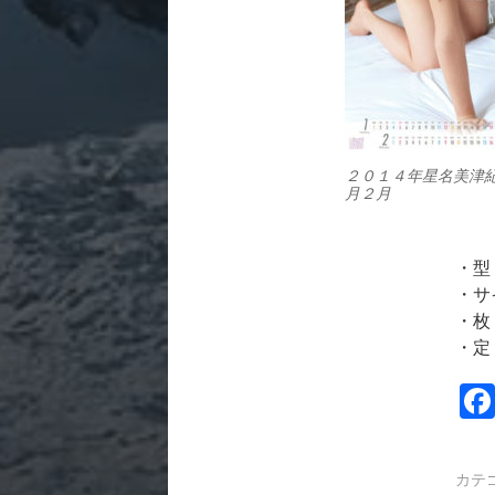
２０１４年星名美津
月２月
・型
・サ
・枚
・定
カテ