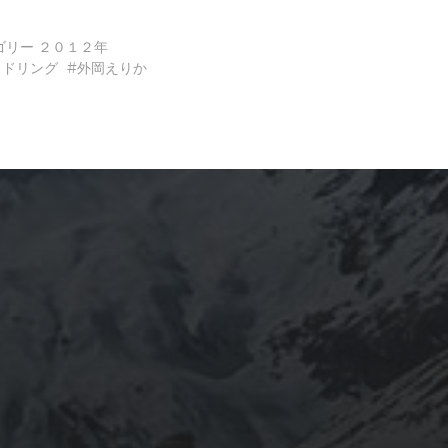
有
ゴリー
２０１２年
イドリング
外岡えりか