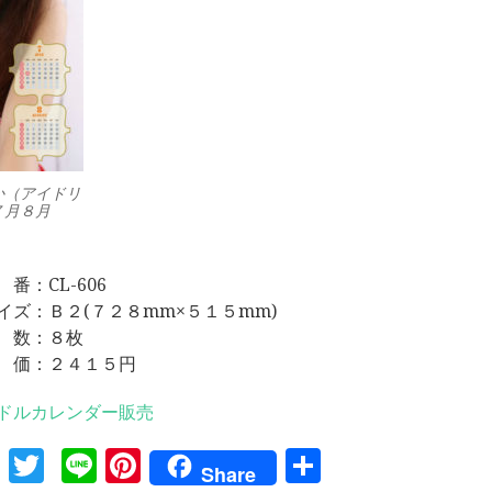
か（アイドリ
７月８月
 番：CL-606
イズ：Ｂ２(７２８mm×５１５mm)
 数：８枚
 価：２４１５円
ドルカレンダー販売
Facebook
Twitter
Line
Pinterest
共
Share