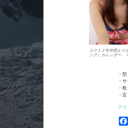
２０１２年外岡えり
ング）カレンダー 
・型
・サ
・枚
・定
アイ