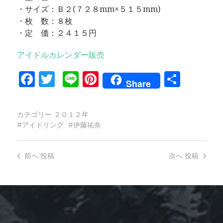
・サイズ：Ｂ２(７２８mm×５１５mm)
・枚 数：８枚
・定 価：２４１５円
アイドルカレンダー販売
Facebook
Twitter
Line
Pinterest
共
Share
有
カテゴリー
２０１２年
アイドリング
伊藤祐奈
前へ
投稿
次へ
投稿