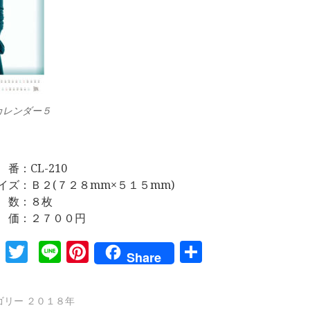
カレンダー５
 番：CL-210
イズ：Ｂ２(７２８mm×５１５mm)
 数：８枚
 価：２７００円
Facebook
Twitter
Line
Pinterest
共
Share
有
ゴリー
２０１８年