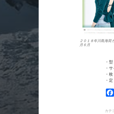
２０１８年川島海荷
月６月
・型
・サ
・枚
・定
カテ