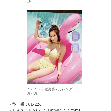
紙
２０１７年筧美和子カレンダー ７
月８月
・型 番：CL-224
・サイズ：Ｂ２(７２８mm×５１５mm)