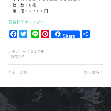
・枚 数：８枚
・定 価：２７００円
筧美和子カレンダー
Facebook
Twitter
Line
Pinterest
共
Share
有
カテゴリー
２０１７年
筧美和子
前へ
投稿
次へ
投稿