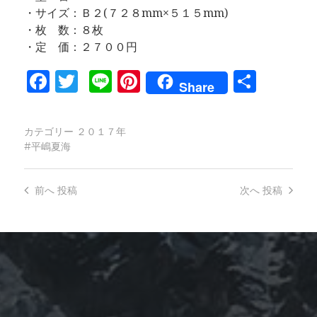
・サイズ：Ｂ２(７２８mm×５１５mm)
・枚 数：８枚
・定 価：２７００円
Facebook
Twitter
Line
Pinterest
共
Share
有
カテゴリー
２０１７年
平嶋夏海
前へ
投稿
次へ
投稿