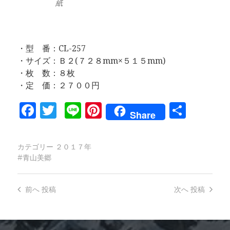
紙
・型 番：CL-257
・サイズ：Ｂ２(７２８mm×５１５mm)
・枚 数：８枚
・定 価：２７００円
Facebook
Twitter
Line
Pinterest
共
Share
有
カテゴリー
２０１７年
青山美郷
前へ
投稿
次へ
投稿