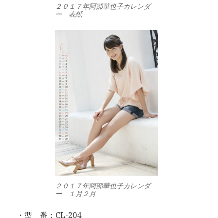
２０１７年阿部華也子カレンダ
ー 表紙
２０１７年阿部華也子カレンダ
ー １月２月
・型 番：CL-204