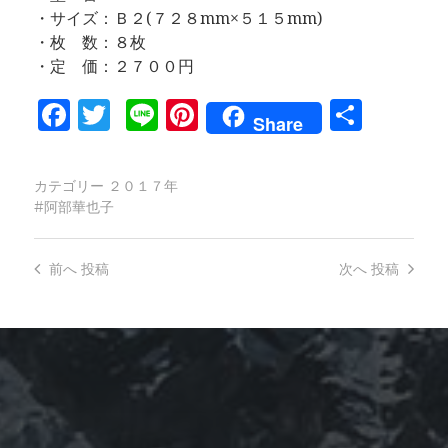
・サイズ：Ｂ２(７２８mm×５１５mm)
・枚 数：８枚
・定 価：２７００円
Facebook
Twitter
Line
Pinterest
共
Share
有
カテゴリー
２０１７年
阿部華也子
前へ
投稿
次へ
投稿