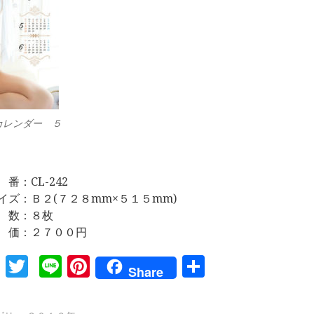
カレンダー ５
 番：CL-242
イズ：Ｂ２(７２８mm×５１５mm)
 数：８枚
 価：２７００円
Facebook
Twitter
Line
Pinterest
共
Share
有