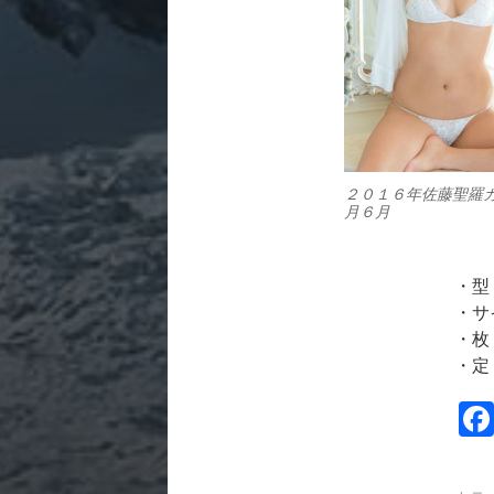
２０１６年佐藤聖羅
月６月
・型
・サ
・枚
・定