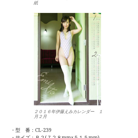
紙
２０１６年伊藤えみカレンダー １
月２月
・型 番：CL-239
・サイズ：Ｂ２(７２８mm×５１５mm)