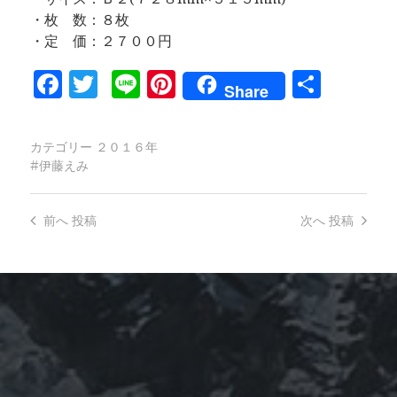
・枚 数：８枚
・定 価：２７００円
Facebook
Twitter
Line
Pinterest
共
Share
有
カテゴリー
２０１６年
伊藤えみ
前へ
投稿
次へ
投稿