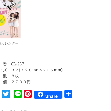
子流カレンダー
 番：CL-257
イズ：Ｂ２(７２８mm×５１５mm)
 数：８枚
 価：２７００円
Facebook
Twitter
Line
Pinterest
共
Share
有