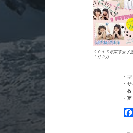
２０１５年東京女
１月２月
・型
・サ
・枚
・定