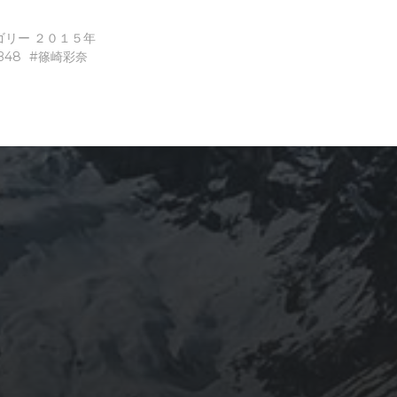
有
ゴリー
２０１５年
B48
篠崎彩奈