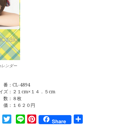
カレンダー
番：CL-4894
イズ：２１cm×１４．５cm
 数：８枚
 価：１６２０円
Facebook
Twitter
Line
Pinterest
共
Share