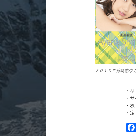
２０１５年篠崎彩奈
・型 
・サ
・枚
・定