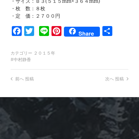
・サイズ：Ｂ３(５１５mm×３６４mm)
・枚 数：８枚
・定 価：２７００円
Facebook
Twitter
Line
Pinterest
共
Share
有
カテゴリー
２０１５年
中村静香
前へ
投稿
次へ
投稿