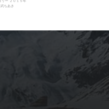
ゴリー
２０１５年
屋武ちあき