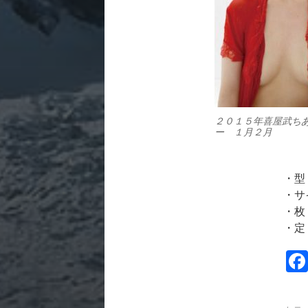
２０１５年喜屋武ち
ー １月２月
・型
・サ
・枚
・定