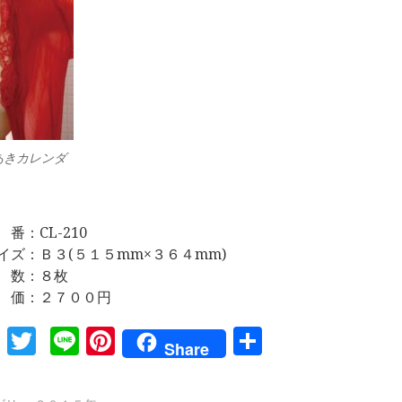
あきカレンダ
 番：CL-210
イズ：Ｂ３(５１５mm×３６４mm)
 数：８枚
 価：２７００円
Facebook
Twitter
Line
Pinterest
共
Share
有