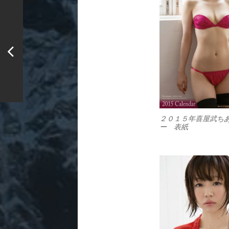
２０１５年喜屋武ち
ー 表紙