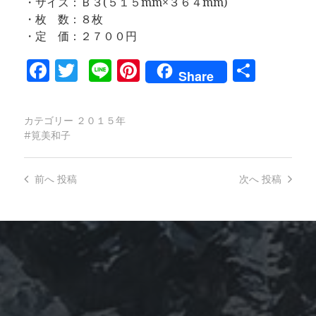
・サイズ：Ｂ３(５１５mm×３６４mm)
・枚 数：８枚
・定 価：２７００円
Facebook
Twitter
Line
Pinterest
共
Share
有
カテゴリー
２０１５年
筧美和子
前へ
投稿
次へ
投稿