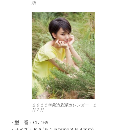
紙
２０１５年剛力彩芽カレンダー １
月２月
・型 番：CL-169
・サイズ：Ｂ３(５１５mm×３６４mm)