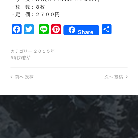
・枚 数：８枚
・定 価：２７００円
Facebook
Twitter
Line
Pinterest
共
Share
有
カテゴリー
２０１５年
剛力彩芽
前へ
投稿
次へ
投稿