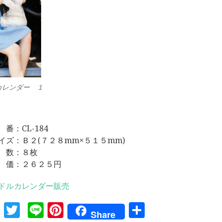
カレンダー １
 番：CL-184
イズ：Ｂ２(７２８mm×５１５mm)
 数：８枚
 価：２６２５円
ドルカレンダー販売
Facebook
Twitter
Line
Pinterest
共
Share