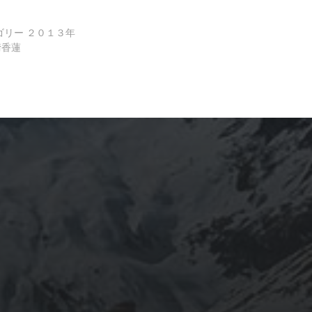
有
ゴリー
２０１３年
﨑香蓮