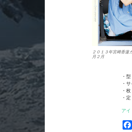
２０１３年宮﨑香蓮
月２月
・型
・サ
・枚
・定
アイ