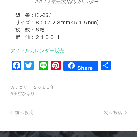
２０１３年美空ひばりカレンダー
・型 番：CL-267
・サイズ：Ｂ２(７２８mm×５１５mm)
・枚 数：８枚
・定 価：２１００円
アイドルカレンダー販売
Facebook
Twitter
Line
Pinterest
共
Share
有
カテゴリー
２０１３年
美空ひばり
前へ
投稿
次へ
投稿