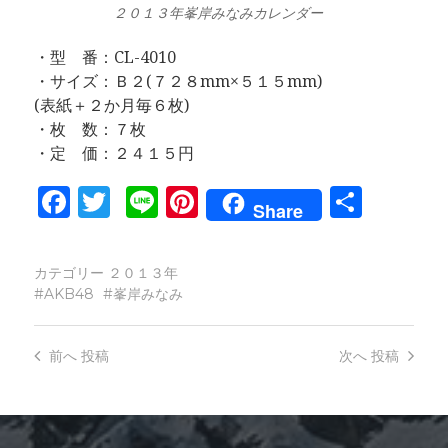
２０１３年峯岸みなみカレンダー
・型 番：CL-4010
・サイズ：Ｂ２(７２８mm×５１５mm)
(表紙＋２か月毎６枚)
・枚 数：７枚
・定 価：２４１５円
Facebook
Twitter
Line
Pinterest
共
Share
有
カテゴリー
２０１３年
AKB48
峯岸みなみ
前へ
投稿
次へ
投稿