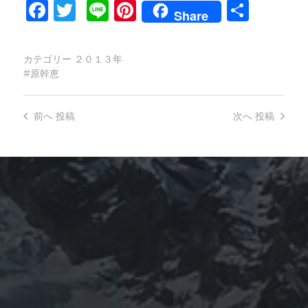
Facebook
Twitter
Line
Pinterest
共
Share
有
カテゴリー
２０１３年
原幹恵
前へ
投稿
次へ
投稿