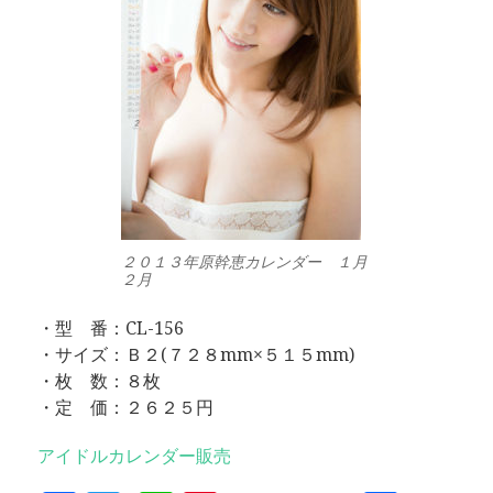
２０１３年原幹恵カレンダー １月
２月
・型 番：CL-156
・サイズ：Ｂ２(７２８mm×５１５mm)
・枚 数：８枚
・定 価：２６２５円
アイドルカレンダー販売