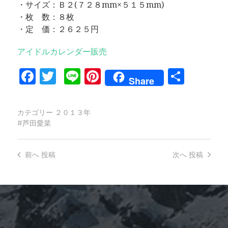
・サイズ：Ｂ２(７２８mm×５１５mm)
・枚 数：８枚
・定 価：２６２５円
アイドルカレンダー販売
Facebook
Twitter
Line
Pinterest
共
Share
有
カテゴリー
２０１３年
芦田愛菜
前へ
投稿
次へ
投稿