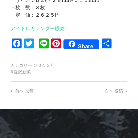
・サイズ：Ｂ２(７２８mm×５１５mm)
・枚 数：８枚
・定 価：２６２５円
アイドルカレンダー販売
Facebook
Twitter
Line
Pinterest
共
Share
有
カテゴリー
２０１３年
愛沢新菜
前へ
投稿
次へ
投稿