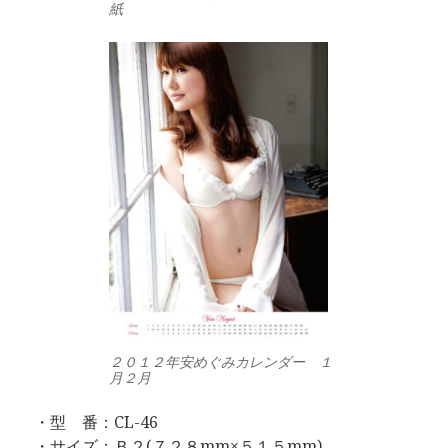
紙
２０１２年安めぐみカレンダー １
月２月
・型 番：CL-46
・サイズ：Ｂ２(７２８mm×５１５mm)