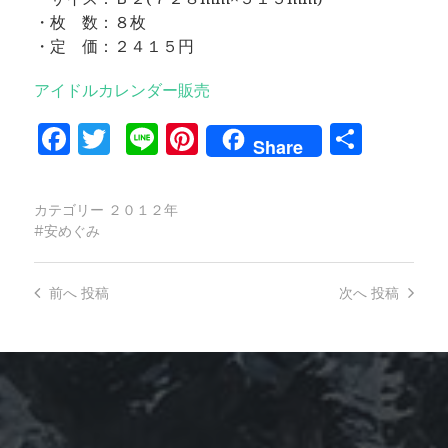
・枚 数：８枚
・定 価：２４１５円
アイドルカレンダー販売
Facebook
Twitter
Line
Pinterest
共
Share
有
カテゴリー
２０１２年
安めぐみ
前へ
投稿
次へ
投稿