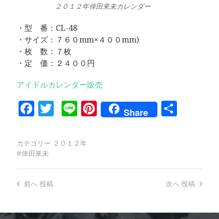
２０１２年倖田來未カレンダー
・型 番：CL-48
・サイズ：７６０mm×４００mm)
・枚 数：７枚
・定 価：２４００円
アイドルカレンダー販売
Facebook
Twitter
Line
Pinterest
共
Share
有
カテゴリー
２０１２年
倖田來未
前へ
投稿
次へ
投稿