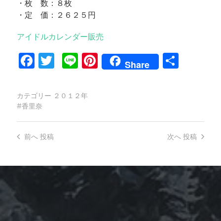
・枚 数：８枚
・定 価：２６２５円
アイドルカレンダー販売
Facebook
Twitter
Line
Pinterest
共
Share
有
カテゴリー
２０１２年
香里奈
前へ
投稿
次へ
投稿