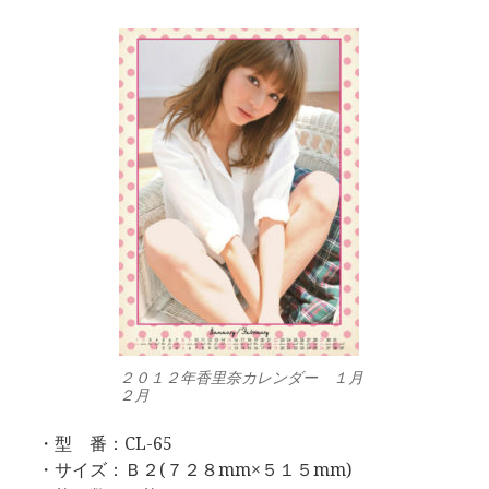
２０１２年香里奈カレンダー １月
２月
・型 番：CL-65
・サイズ：Ｂ２(７２８mm×５１５mm)