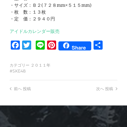
・サイズ：Ｂ２(７２８mm×５１５mm)
・枚 数：１３枚
・定 価：２９４０円
アイドルカレンダー販売
Facebook
Twitter
Line
Pinterest
共
Share
有
カテゴリー
２０１１年
SKE48
前へ
投稿
次へ
投稿