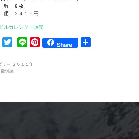
 数：８枚
 価：２４１５円
ドルカレンダー販売
Facebook
Twitter
Line
Pinterest
共
Share
有
ゴリー
２０１１年
下優樹菜