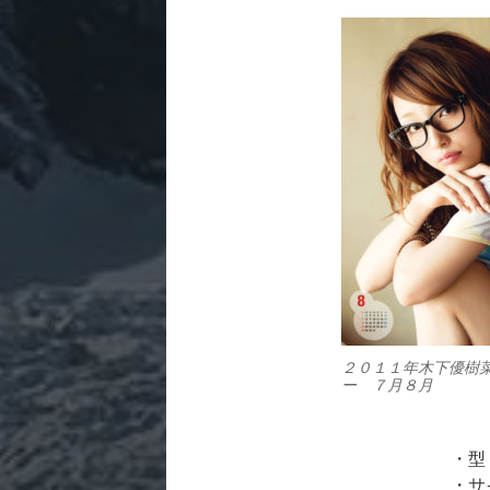
２０１１年木下優樹
ー ７月８月
・型
・サ