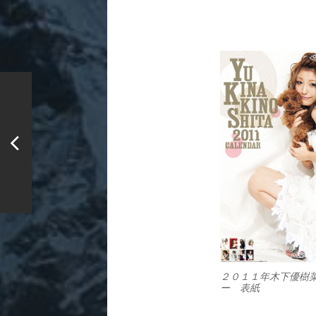
２０１１年木下優樹
ー 表紙