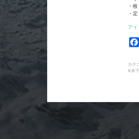
・枚
・定
アイ
カテ
木