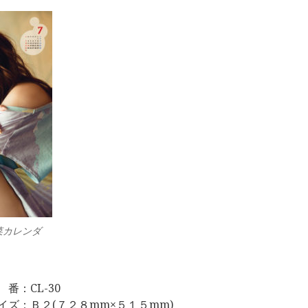
菜カレンダ
 番：CL-30
イズ：Ｂ２(７２８mm×５１５mm)