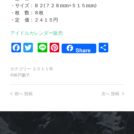
・サイズ：Ｂ２(７２８mm×５１５mm)
・枚 数：８枚
・定 価：２４１５円
アイドルカレンダー販売
Facebook
Twitter
Line
Pinterest
共
Share
有
カテゴリー
２０１１年
神戸蘭子
前へ
投稿
次へ
投稿