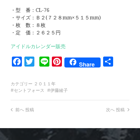
・型 番：CL-76
・サイズ：Ｂ２(７２８mm×５１５mm)
・枚 数：８枚
・定 価：２６２５円
アイドルカレンダー販売
Facebook
Twitter
Line
Pinterest
共
Share
有
カテゴリー
２０１１年
セントフォース
伊藤綾子
前へ
投稿
次へ
投稿