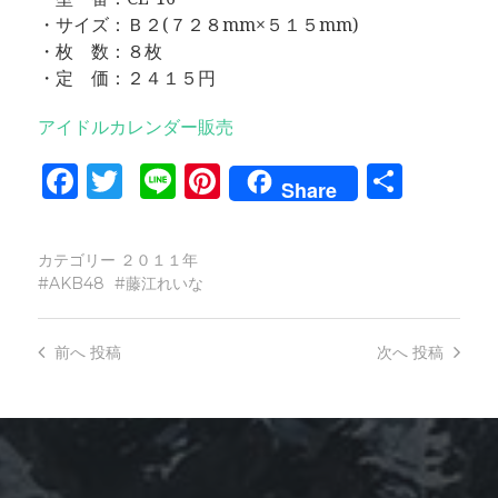
・サイズ：Ｂ２(７２８mm×５１５mm)
・枚 数：８枚
・定 価：２４１５円
アイドルカレンダー販売
Facebook
Twitter
Line
Pinterest
共
Share
有
カテゴリー
２０１１年
AKB48
藤江れいな
前へ
投稿
次へ
投稿