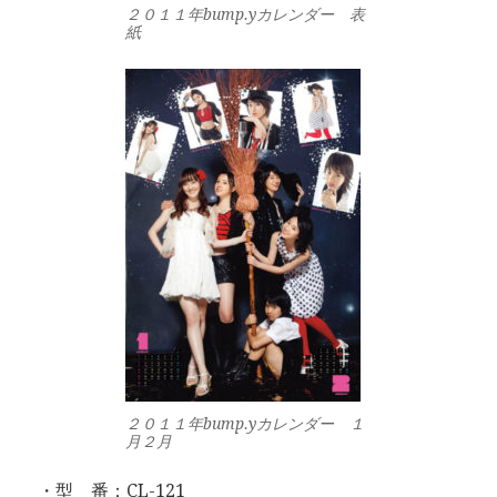
２０１１年bump.yカレンダー 表
紙
２０１１年bump.yカレンダー １
月２月
・型 番：CL-121