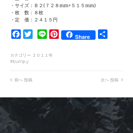
・サイズ：Ｂ２(７２８mm×５１５mm)
・枚 数：８枚
・定 価：２４１５円
Facebook
Twitter
Line
Pinterest
共
Share
有
カテゴリー
２０１１年
bump.y
前へ
投稿
次へ
投稿