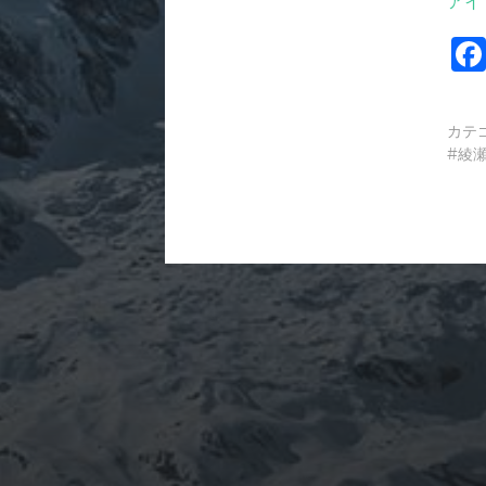
アイ
カテ
綾