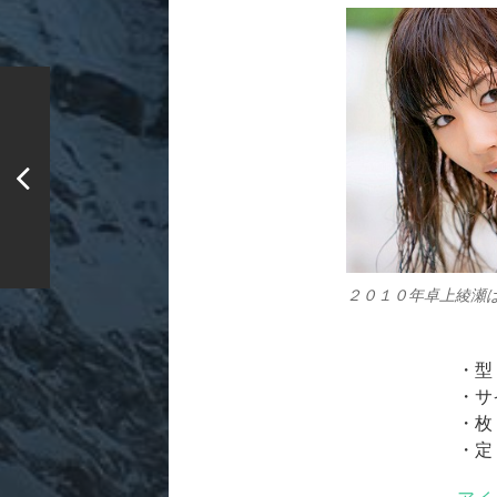
２０１０年卓上綾瀬
・型
・サ
・枚
・定