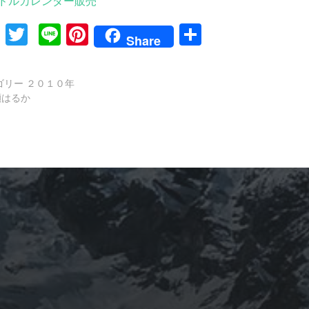
ドルカレンダー販売
Facebook
Twitter
Line
Pinterest
共
Share
有
ゴリー
２０１０年
瀬はるか