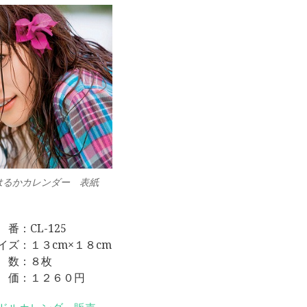
はるかカレンダー 表紙
 番：CL-125
イズ：１３cm×１８cm
 数：８枚
 価：１２６０円