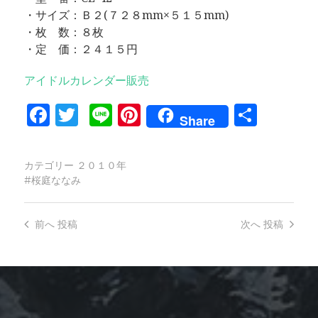
・サイズ：Ｂ２(７２８mm×５１５mm)
・枚 数：８枚
・定 価：２４１５円
アイドルカレンダー販売
Facebook
Twitter
Line
Pinterest
共
Share
有
カテゴリー
２０１０年
桜庭ななみ
前へ
投稿
次へ
投稿