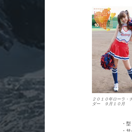
２０１０年ローラ・
ダー ９月１０月
・型
・サ