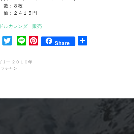
 数：８枚
 価：２４１５円
ドルカレンダー販売
Facebook
Twitter
Line
Pinterest
共
Share
有
ゴリー
２０１０年
ーラチャン