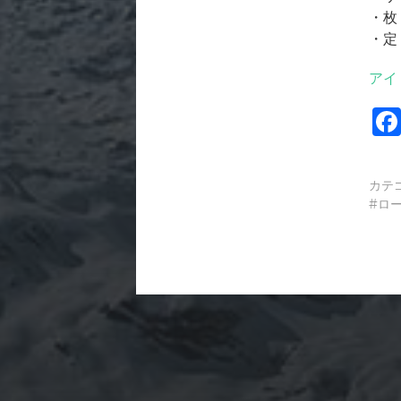
・枚
・定
アイ
カテ
ロ