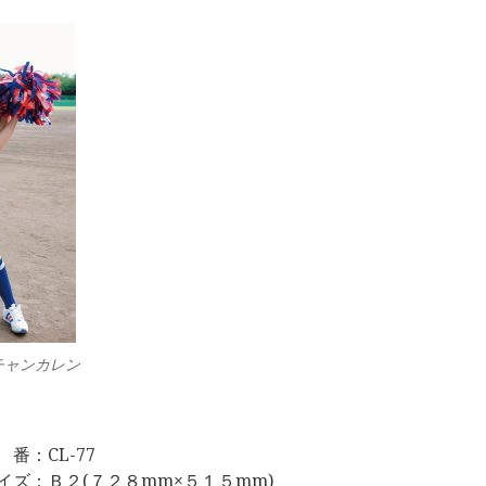
チャンカレン
 番：CL-77
イズ：Ｂ２(７２８mm×５１５mm)